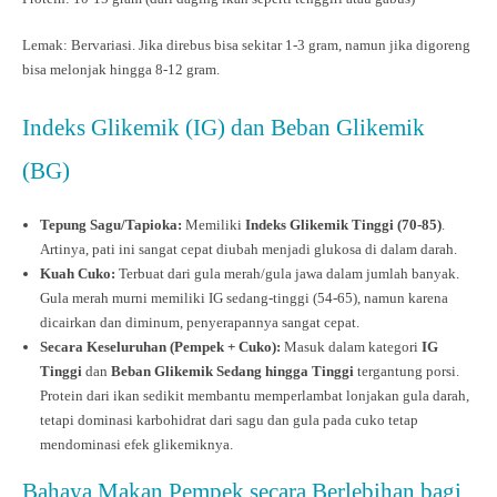
Lemak: Bervariasi. Jika direbus bisa sekitar 1-3 gram, namun jika digoreng
bisa melonjak hingga 8-12 gram.
Indeks Glikemik (IG) dan Beban Glikemik
(BG)
Tepung Sagu/Tapioka:
Memiliki
Indeks Glikemik Tinggi (70-85)
.
Artinya, pati ini sangat cepat diubah menjadi glukosa di dalam darah.
Kuah Cuko:
Terbuat dari gula merah/gula jawa dalam jumlah banyak.
Gula merah murni memiliki IG sedang-tinggi (54-65), namun karena
dicairkan dan diminum, penyerapannya sangat cepat.
Secara Keseluruhan (Pempek + Cuko):
Masuk dalam kategori
IG
Tinggi
dan
Beban Glikemik Sedang hingga Tinggi
tergantung porsi.
Protein dari ikan sedikit membantu memperlambat lonjakan gula darah,
tetapi dominasi karbohidrat dari sagu dan gula pada cuko tetap
mendominasi efek glikemiknya.
Bahaya Makan Pempek secara Berlebihan bagi