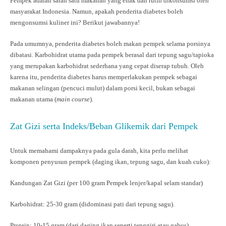
Pempek adalah salah satu makanan yang enak dan rutin dikonsumsi oleh
masyarakat Indonesia. Namun, apakah penderita diabetes boleh
mengonsumsi kuliner ini? Berikut jawabannya!
Pada umumnya, penderita diabetes boleh makan pempek selama porsinya
dibatasi. Karbohidrat utama pada pempek berasal dari tepung sagu/tapioka
yang merupakan karbohidrat sederhana yang cepat diserap tubuh. Oleh
karena itu, penderita diabetes harus memperlakukan pempek sebagai
makanan selingan (pencuci mulut) dalam porsi kecil, bukan sebagai
makanan utama (
main course
).
Zat Gizi serta Indeks/Beban Glikemik dari Pempek
Untuk memahami dampaknya pada gula darah, kita perlu melihat
komponen penyusun pempek (daging ikan, tepung sagu, dan kuah cuko):
Kandungan Zat Gizi (per 100 gram Pempek lenjer/kapal selam standar)
Karbohidrat: 25-30 gram (didominasi pati dari tepung sagu).
Protein: 10-15 gram (dari daging ikan seperti tenggiri atau gabus)