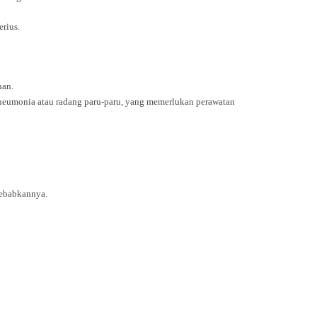
rius.
han.
neumonia atau radang paru-paru, yang memerlukan perawatan
sebabkannya.