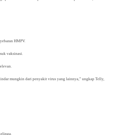
enyebaran HMPV.
suk vaksinasi.
elevan.
hindar mungkin dari penyakit virus yang lainnya,” ungkap Telly,
telinga.