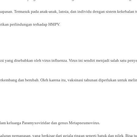
napasan. Termasuk pada anak-anak, lansia, dan individu dengan sistem kekebalan 
erikan perlindungan terhadap HMPV.
ksi yang disebabkan oleh virus influenza. Virus ini sendiri menjadi salah satu p
 berkembang dan berubah. Oleh karena itu, vaksinasi tahunan diperlukan untuk meli
lam keluarga Paramyxoviridae dan genus Metapneumovirus.
aluran pernapasan, yang berkisar dari gejala ringan seperti batuk dan pilek. Bisa ju