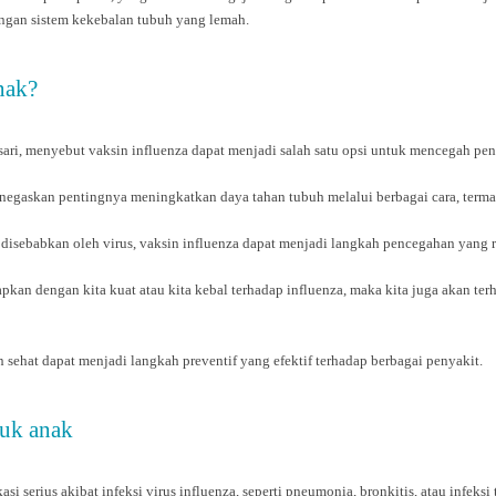
dengan sistem kekebalan tubuh yang lemah.
nak?
asari, menyebut vaksin influenza dapat menjadi salah satu opsi untuk mencegah p
negaskan pentingnya meningkatkan daya tahan tubuh melalui berbagai cara, terma
isebabkan oleh virus, vaksin influenza dapat menjadi langkah pencegahan yang r
apkan dengan kita kuat atau kita kebal terhadap influenza, maka kita juga akan ter
 sehat dapat menjadi langkah preventif yang efektif terhadap berbagai penyakit.
tuk anak
 serius akibat infeksi virus influenza, seperti pneumonia, bronkitis, atau infeksi 