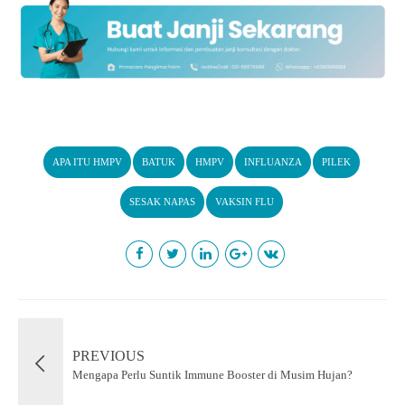
APA ITU HMPV
BATUK
HMPV
INFLUANZA
PILEK
SESAK NAPAS
VAKSIN FLU
PREVIOUS
Mengapa Perlu Suntik Immune Booster di Musim Hujan?