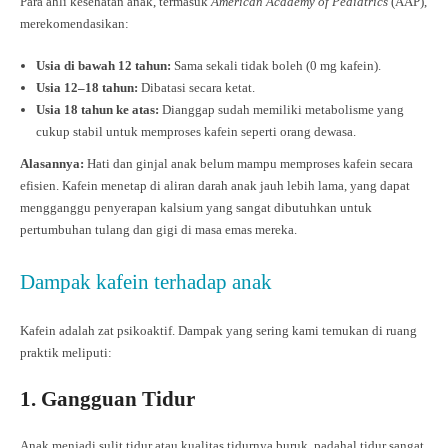
Para ahli kesehatan anak, termasuk
American Academy of Pediatrics
(AAP),
merekomendasikan:
Usia di bawah 12 tahun:
Sama sekali tidak boleh (0 mg kafein).
Usia 12–18 tahun:
Dibatasi secara ketat.
Usia 18 tahun ke atas:
Dianggap sudah memiliki metabolisme yang
cukup stabil untuk memproses kafein seperti orang dewasa.
Alasannya:
Hati dan ginjal anak belum mampu memproses kafein secara
efisien. Kafein menetap di aliran darah anak jauh lebih lama, yang dapat
mengganggu penyerapan kalsium yang sangat dibutuhkan untuk
pertumbuhan tulang dan gigi di masa emas mereka.
Dampak kafein terhadap anak
Kafein adalah zat psikoaktif. Dampak yang sering kami temukan di ruang
praktik meliputi:
1. Gangguan Tidur
Anak menjadi sulit tidur atau kualitas tidurnya buruk, padahal tidur sangat