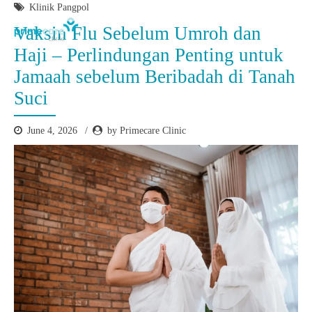
Klinik Pangpol
Vaksin Flu Sebelum Umroh dan
Haji – Perlindungan Penting untuk
Jamaah sebelum Beribadah di Tanah
Suci
June 4, 2026
by Primecare Clinic