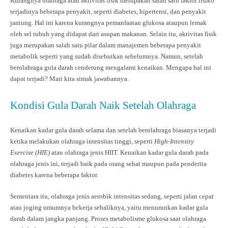
Kurangnya olahraga atau aktivitas fisik merupakan salah satu faktor risiko
terjadinya beberapa penyakit, seperti diabetes, hipertensi, dan penyakit
jantung. Hal ini karena kurangnya pemanfaatan glukosa ataupun lemak
oleh sel tubuh yang didapat dari asupan makanan. Selain itu, aktivitas fisik
juga merupakan salah satu pilar dalam manajemen beberapa penyakit
metabolik seperti yang sudah disebutkan sebelumnya. Namun, setelah
berolahraga gula darah cenderung mengalami kenaikan. Mengapa hal ini
dapat terjadi? Mari kita simak jawabannya.
Kondisi Gula Darah Naik Setelah Olahraga
Kenaikan kadar gula darah selama dan setelah berolahraga biasanya terjadi
ketika melakukan olahraga intensitas tinggi, seperti
High-Intensity
Exercise (HIE)
atau olahraga jenis
HIIT. Kenaikan kadar gula darah pada
olahraga jenis ini, terjadi baik pada orang sehat maupun pada penderita
diabetes karena beberapa faktor.
Sementara itu, olahraga jenis aerobik intensitas sedang, seperti jalan cepat
atau joging umumnya bekerja sebaliknya, yaitu menurunkan kadar gula
darah dalam jangka panjang. Proses metabolisme glukosa saat olahraga