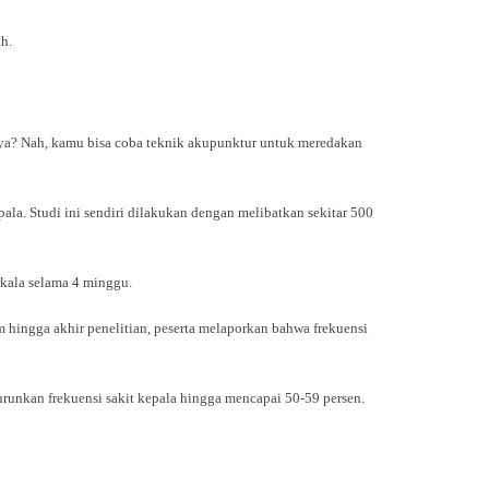
h.
ya? Nah, kamu bisa coba teknik akupunktur untuk meredakan
ala. Studi ini sendiri dilakukan dengan melibatkan sekitar 500
rkala selama 4 minggu.
m hingga akhir penelitian, peserta melaporkan bahwa frekuensi
unkan frekuensi sakit kepala hingga mencapai 50-59 persen.