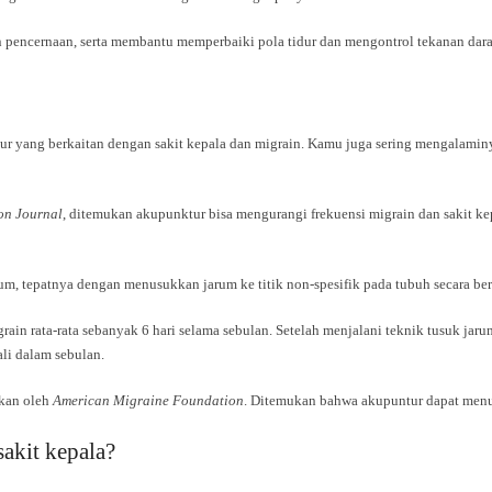
n pencernaan, serta membantu memperbaiki pola tidur dan mengontrol tekanan dara
r yang berkaitan dengan sakit kepala dan migrain. Kamu juga sering mengalamin
on Journal
, ditemukan akupunktur bisa mengurangi frekuensi migrain dan sakit kep
um, tepatnya dengan menusukkan jarum ke titik non-spesifik pada tubuh secara be
ain rata-rata sebanyak 6 hari selama sebulan. Setelah menjalani teknik tusuk jaru
li dalam sebulan.
tkan oleh
American Migraine Foundation
. Ditemukan bahwa akupuntur dapat menur
akit kepala?