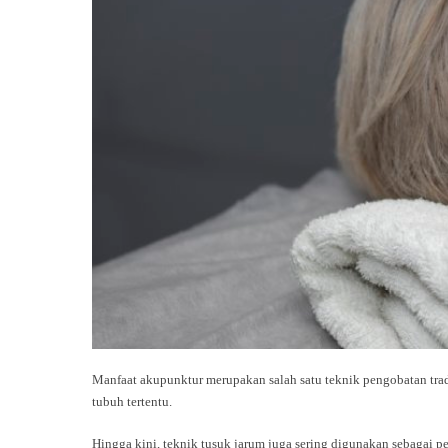
Manfaat akupunktur merupakan salah satu teknik pengobatan trad
tubuh tertentu.
Hingga kini, teknik tusuk jarum juga sering digunakan sebagai p