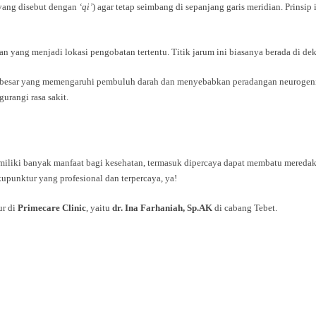
(yang disebut dengan
‘qi’
) agar tetap seimbang di sepanjang garis meridian. Prinsi
nan yang menjadi lokasi pengobatan tertentu. Titik jarum ini biasanya berada di de
tak besar yang memengaruhi pembuluh darah dan menyebabkan peradangan neurogeni
urangi rasa sakit.
miliki banyak manfaat bagi kesehatan, termasuk dipercaya dapat membatu meredak
kupunktur yang profesional dan terpercaya, ya!
ur di
Primecare Clinic
, yaitu
dr. Ina Farhaniah, Sp.AK
di cabang Tebet.