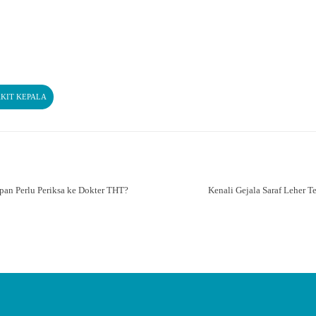
AKIT KEPALA
pan Perlu Periksa ke Dokter THT?
Kenali Gejala Saraf Leher T