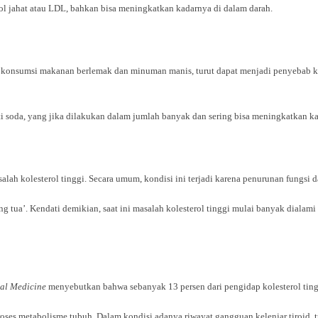
ol jahat atau LDL, bahkan bisa meningkatkan kadarnya di dalam darah.
bi konsumsi makanan berlemak dan minuman manis, turut dapat menjadi penyebab ko
soda, yang jika dilakukan dalam jumlah banyak dan sering bisa meningkatkan kad
alah kolesterol tinggi. Secara umum, kondisi ini terjadi karena penurunan fungsi 
rang tua’. Kendati demikian, saat ini masalah kolesterol tinggi mulai banyak diala
al Medicine
menyebutkan bahwa sebanyak 13 persen dari pengidap kolesterol tin
 proses metabolisme tubuh. Dalam kondisi adanya riwayat gangguan kelenjar tiroi