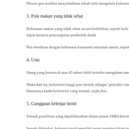
Mutasi gen tersebut menyebabkan tubuh sulit mengelola kolester
3. Pola makan yang tidak sehat
Kebiasaan makan yang tidak sehat secara berlebihan, seperti ho
dapat memicu penyempitan pembuluh darah.
Pun demikian dengan kebiasaan konsumsi minuman manis, seperti 
4. Usia
Orang yang berusia di atas 45 tahun lebih berisiko mengalami mas
Maka dari itu, kolesterol tinggi pun identik sebagai ‘penyakit o
khususnya kadar kolesterol yang normal, sejak dini.
5. Gangguan kelenjar tiroid
Sebuah penelitian yang dipublikasikan dalam jurnal
JAMA Intern
Seperti diketahui, kelenjar tiroid memiliki peran penting dalam