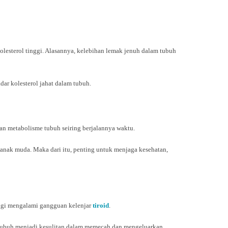
lesterol tinggi. Alasannya, kelebihan lemak jenuh dalam tubuh
ar kolesterol jahat dalam tubuh.
dan metabolisme tubuh seiring berjalannya waktu.
mi anak muda. Maka dari itu, penting untuk menjaga kesehatan,
ggi mengalami gangguan kelenjar
tiroid
.
d, tubuh menjadi kesulitan dalam memecah dan mengeluarkan