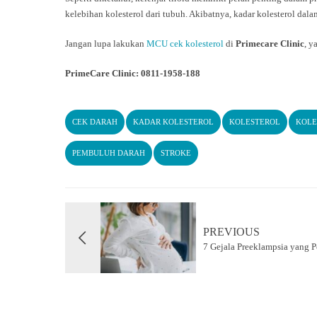
kelebihan kolesterol dari tubuh. Akibatnya, kadar kolesterol dal
Jangan lupa lakukan
MCU cek kolesterol
di
Primecare Clinic
, y
PrimeCare Clinic: 0811-1958-188
CEK DARAH
KADAR KOLESTEROL
KOLESTEROL
KOLE
PEMBULUH DARAH
STROKE
PREVIOUS
7 Gejala Preeklampsia yang P