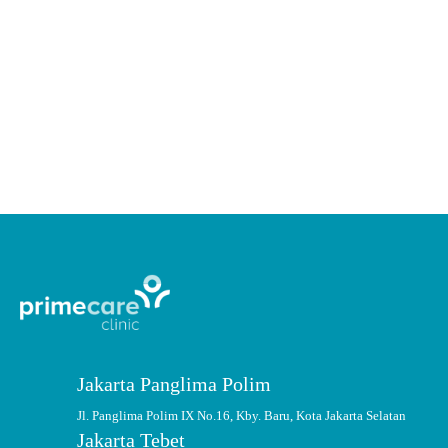
Cacar Air pada Anak: Gejala dan
Cara Mengobati yang Tepat
Menurut Centers for Disease Control and Prevention (CDC), vaksin
varicella dapat mencegah cacar air hingga 95% pada anak >12 bulan.
CONTINUE READING
Jakarta Panglima Polim
Jl. Panglima Polim IX No.16, Kby. Baru, Kota Jakarta Selatan
Jakarta Tebet