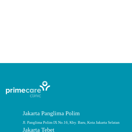
Mengenal Mastitis, Penyebab Nyeri
Payudara saat Menyusui
Mastitis adalah peradangan pada payudara dengan atau tanpa infeksi. Jika
didiamkan, mastitis juga dapat menurunkan produksi ASI.
CONTINUE READING
Jakarta Panglima Polim
Jl. Panglima Polim IX No.16, Kby. Baru, Kota Jakarta Selatan
Jakarta Tebet