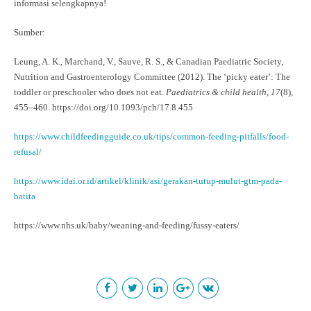
informasi selengkapnya!
Sumber:
Leung, A. K., Marchand, V., Sauve, R. S., & Canadian Paediatric Society,
Nutrition and Gastroenterology Committee (2012). The ‘picky eater’: The
toddler or preschooler who does not eat.
Paediatrics & child health
,
17
(8),
455–460. https://doi.org/10.1093/pch/17.8.455
https://www.childfeedingguide.co.uk/tips/common-feeding-pitfalls/food-
refusal/
https://www.idai.or.id/artikel/klinik/asi/gerakan-tutup-mulut-gtm-pada-
batita
https://www.nhs.uk/baby/weaning-and-feeding/fussy-eaters/