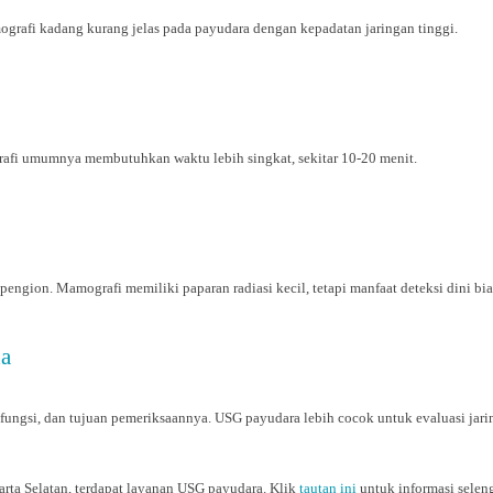
grafi kadang kurang jelas pada payudara dengan kepadatan jaringan tinggi.
afi umumnya membutuhkan waktu lebih singkat, sekitar 10-20 menit.
pengion. Mamografi memiliki paparan radiasi kecil, tetapi manfaat deteksi dini bia
da
 fungsi, dan tujuan pemeriksaannya. USG payudara lebih cocok untuk evaluasi ja
arta Selatan, terdapat layanan USG payudara. Klik
tautan ini
untuk informasi selen