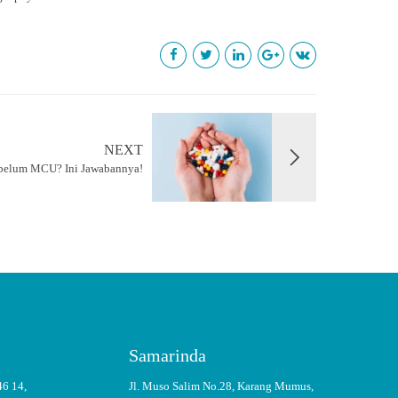
NEXT
belum MCU? Ini Jawabannya!
Samarinda
46 14,
Jl. Muso Salim No.28, Karang Mumus,