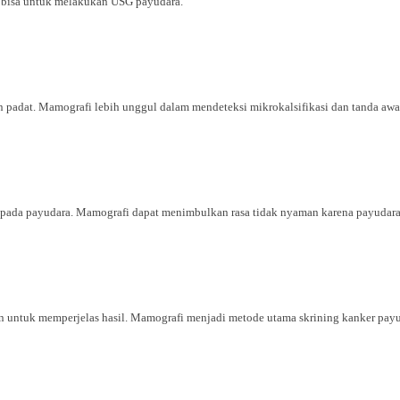
h bisa untuk melakukan USG payudara.
 padat. Mamografi lebih unggul dalam mendeteksi mikrokalsifikasi dan tanda awa
pada payudara. Mamografi dapat menimbulkan rasa tidak nyaman karena payudara h
 untuk memperjelas hasil. Mamografi menjadi metode utama skrining kanker payu