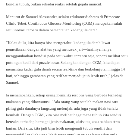
kondisi tubuh, bukan sekadar reaksi setelah gejala muncul.
Menurut dr. Samuel Alexsander, selaku edukator diabetes di Primecare
Clinic Tebet, Continuous Glucose Monitoring (CGM) merupakan salah
satu inovasi terbaru dalam pemantauan kadar gula darah.
“Kalau dulu, kita hanya bisa mengetahui kadar gula darah lewat
pemeriksaan dengan alat tes yang menusuk jari—hasilnya hanya
menggambarkan kondisi pada satu waktu tertentu saja, seperti melihat satu
potongan kecil dari puzzle besar. Sedangkan dengan CGM, kita dapat
memantau kadar gula darah secara real-time dan berkelanjutan hingga 14
hari, sehingga gambaran yang terlihat menjadi jauh lebih utuh,” jelas dr.
Samuel.
Ia menambahkan, setiap orang memiliki respons yang berbeda terhadap
makanan yang dikonsumsi. “Ada orang yang setelah makan nasi satu
piring gula darahnya langsung melonjak, ada juga yang tidak terlalu
berubah. Dengan CGM, kita bisa melihat bagaimana tubuh kita sendiri
bereaksi terhadap berbagai jenis makanan, aktivitas, atau bahkan stres
harian. Dari situ, kita jadi bisa lebih mengenali tubuh sendiri dan
mengambil langkah yang lebih tepat untuk menjaga kestabilan gula