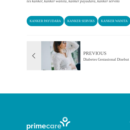
tes kanker, kanker wanita, kanker payudara, kanker serviks
KANKER PAYUDARA
KANKER SERVIKS
KANKER WANITA
PREVIOUS
Diabetes Gestasional Disebut