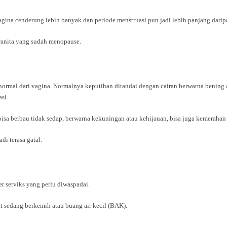
 vagina cenderung lebih banyak dan periode menstruasi pun jadi lebih panjang darip
 wanita yang sudah menopause.
ormal dari vagina. Normalnya keputihan ditandai dengan cairan berwarna bening ata
si.
bisa berbau tidak sedap, berwarna kekuningan atau kehijauan, bisa juga kemeraha
i terasa gatal.
er serviks yang perlu diwaspadai.
at sedang berkemih atau buang air kecil (BAK).