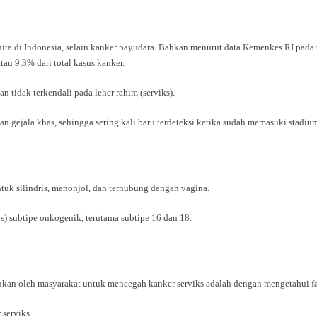
nita di Indonesia, selain kanker payudara. Bahkan menurut data Kemenkes RI pada
tau 9,3% dari total kasus kanker.
 tidak terkendali pada leher rahim (serviks).
ejala khas, sehingga sering kali baru terdeteksi ketika sudah memasuki stadium
entuk silindris, menonjol, dan terhubung dengan vagina.
) subtipe onkogenik, terutama subtipe 16 dan 18.
kukan oleh masyarakat untuk mencegah kanker serviks adalah dengan mengetahui fakto
serviks.