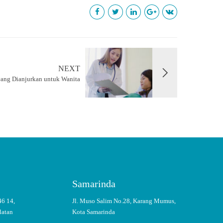
NEXT
yang Dianjurkan untuk Wanita
Samarinda
46 14,
Jl. Muso Salim No.28, Karang Mumus,
latan
Kota Samarinda