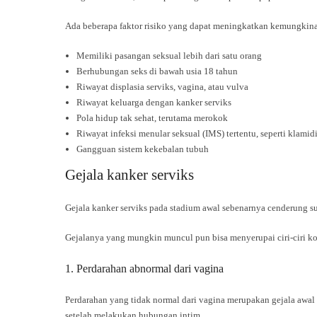
Ada beberapa faktor risiko yang dapat meningkatkan kemungkinan
Memiliki pasangan seksual lebih dari satu orang
Berhubungan seks di bawah usia 18 tahun
Riwayat displasia serviks, vagina, atau vulva
Riwayat keluarga dengan kanker serviks
Pola hidup tak sehat, terutama merokok
Riwayat infeksi menular seksual (IMS) tertentu, seperti klamid
Gangguan sistem kekebalan tubuh
Gejala kanker serviks
Gejala kanker serviks pada stadium awal sebenarnya cenderung sul
Gejalanya yang mungkin muncul pun bisa menyerupai ciri-ciri ko
1. Perdarahan abnormal dari vagina
Perdarahan yang tidak normal dari vagina merupakan gejala awal 
setelah melakukan hubungan intim.