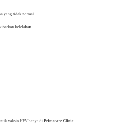
na yang tidak normal.
kibatkan kelelahan.
suntik vaksin HPV hanya di
Primecare Clinic
.