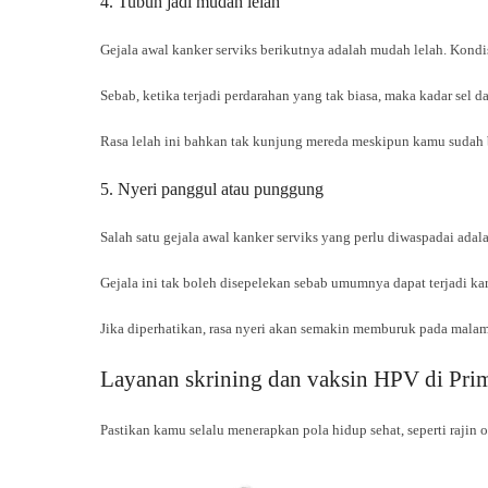
4. Tubuh jadi mudah lelah
Gejala awal kanker serviks berikutnya adalah mudah lelah. Kondi
Sebab, ketika terjadi perdarahan yang tak biasa, maka kadar se
Rasa lelah ini bahkan tak kunjung mereda meskipun kamu sudah b
5. Nyeri panggul atau punggung
Salah satu gejala awal kanker serviks yang perlu diwaspadai ada
Gejala ini tak boleh disepelekan sebab umumnya dapat terjadi k
Jika diperhatikan, rasa nyeri akan semakin memburuk pada malam
Layanan skrining dan vaksin HPV di Prim
Pastikan kamu selalu menerapkan pola hidup sehat, seperti raji