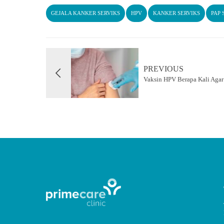
GEJALA KANKER SERVIKS
HPV
KANKER SERVIKS
PAP
PREVIOUS
Vaksin HPV Berapa Kali Aga