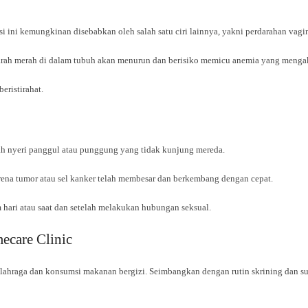
si ini kemungkinan disebabkan oleh salah satu ciri lainnya, yakni perdarahan vagi
l darah merah di dalam tubuh akan menurun dan berisiko memicu anemia yang menga
eristirahat.
lah nyeri panggul atau punggung yang tidak kunjung mereda.
arena tumor atau sel kanker telah membesar dan berkembang dengan cepat.
 hari atau saat dan setelah melakukan hubungan seksual.
ecare Clinic
n olahraga dan konsumsi makanan bergizi. Seimbangkan dengan rutin skrining dan 