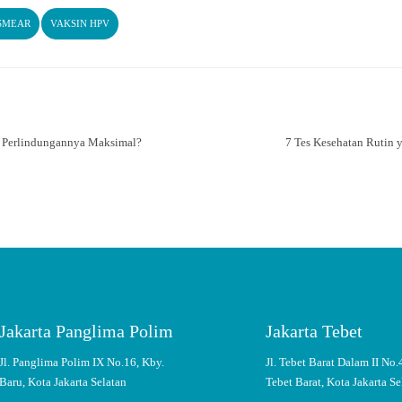
 SMEAR
VAKSIN HPV
r Perlindungannya Maksimal?
7 Tes Kesehatan Rutin 
Jakarta Panglima Polim
Jakarta Tebet
Jl. Panglima Polim IX No.16, Kby.
Jl. Tebet Barat Dalam II No.
Baru, Kota Jakarta Selatan
Tebet Barat, Kota Jakarta Se