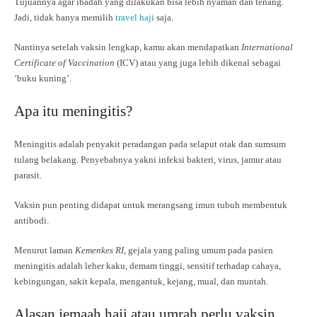
Tujuannya agar ibadah yang dilakukan bisa lebih nyaman dan tenang.
Jadi, tidak hanya memilih
travel haji
saja.
Nantinya setelah vaksin lengkap, kamu akan mendapatkan
International
Certificate of Vaccination
(ICV) atau yang juga lebih dikenal sebagai
‘buku kuning’.
Apa itu meningitis?
Meningitis adalah penyakit peradangan pada selaput otak dan sumsum
tulang belakang. Penyebabnya yakni infeksi bakteri, virus, jamur atau
parasit.
Vaksin pun penting didapat untuk merangsang imun tubuh membentuk
antibodi.
Menurut laman
Kemenkes RI
, gejala yang paling umum pada pasien
meningitis adalah leher kaku, demam tinggi, sensitif terhadap cahaya,
kebingungan, sakit kepala, mengantuk, kejang, mual, dan muntah.
Alasan jemaah haji atau umrah perlu vaksin