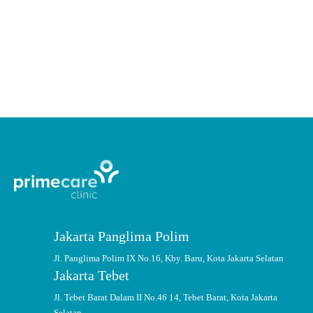
Manfaat suntik vitamin C sangat banyak, lho. Mulai dari meningkatkan
imun sampai jaga kesehatan kulit. Masih ragu mau rutin suntik vitamin C?
CONTINUE READING
Jakarta Panglima Polim
Jl. Panglima Polim IX No.16, Kby. Baru, Kota Jakarta Selatan
Jakarta Tebet
Jl. Tebet Barat Dalam II No.46 14, Tebet Barat, Kota Jakarta
Selatan