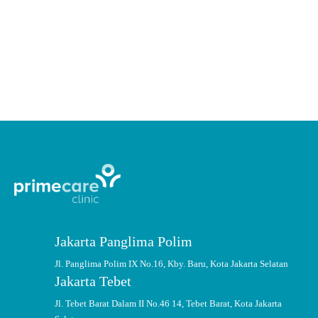
Salah satu gangguan saraf yang perlu diwaspadai yakni saraf leher terjepit.
Kondisi ini dapat terjadi akibat kerusakan sendi tulang belakang.
CONTINUE READING
Jakarta Panglima Polim
Jl. Panglima Polim IX No.16, Kby. Baru, Kota Jakarta Selatan
Jakarta Tebet
Jl. Tebet Barat Dalam II No.46 14, Tebet Barat, Kota Jakarta