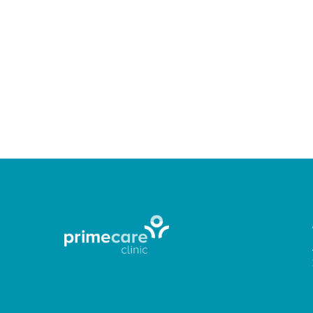
November 3, 2023
Primecare Clinic
5 Kebiasaan yang Menur
Produksi ASI sangat dipengaruhi oleh gaya hidup sehari-hari. Mulai
CONTINUE READING