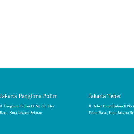
Women and Children
unkan Kualitas dan Kuantitas 
 dari pola makan, aktivitas fisik, hingga tingkat stres.
Jakarta Panglima Polim
Jakarta Tebet
Jl. Panglima Polim IX No.16, Kby.
Jl. Tebet Barat Dalam II No.
Baru, Kota Jakarta Selatan
Tebet Barat, Kota Jakarta Se