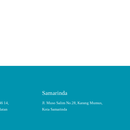
ASI
Samarinda
46 14,
Jl. Muso Salim No.28, Karang Mumus,
latan
Kota Samarinda