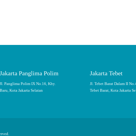
an Spesialis ke Rumah
mum dan Spesialis ke rumah Anda. Rasakan pengalaman berobat dengan aman dan 
Jakarta Panglima Polim
Jakarta Tebet
Jl. Panglima Polim IX No.16, Kby.
Jl. Tebet Barat Dalam II No.
Baru, Kota Jakarta Selatan
Tebet Barat, Kota Jakarta Se
erved.