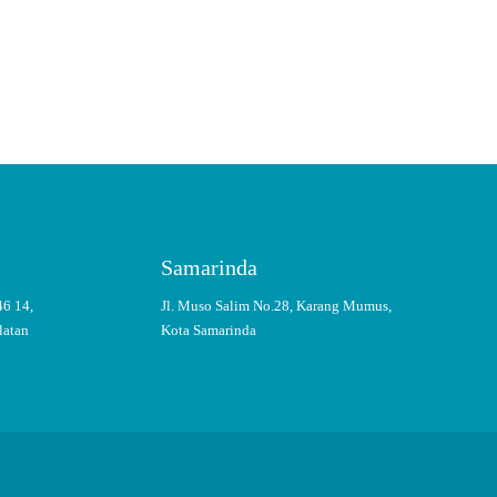
nyaman terutama di masa pandemi Covid-19.
Samarinda
46 14,
Jl. Muso Salim No.28, Karang Mumus,
latan
Kota Samarinda