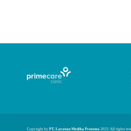
Layanan Dokter Umum d
Primecare Home Health Services menyediakan layanan Dokter U
CONTINUE READING
Copyright by
PT. Layanan Medika Pratama
2025. All rights res