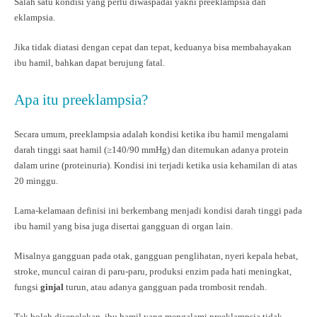
Salah satu kondisi yang perlu diwaspadai yakni preeklampsia dan
eklampsia.
Jika tidak diatasi dengan cepat dan tepat, keduanya bisa membahayakan
ibu hamil, bahkan dapat berujung fatal.
Apa itu preeklampsia?
Secara umum, preeklampsia adalah kondisi ketika ibu hamil mengalami
darah tinggi saat hamil (≥140/90 mmHg) dan ditemukan adanya protein
dalam urine (proteinuria). Kondisi ini terjadi ketika usia kehamilan di atas
20 minggu.
Lama-kelamaan definisi ini berkembang menjadi kondisi darah tinggi pada
ibu hamil yang bisa juga disertai gangguan di organ lain.
Misalnya gangguan pada otak, gangguan penglihatan, nyeri kepala hebat,
stroke, muncul cairan di paru-paru, produksi enzim pada hati meningkat,
fungsi
ginjal
turun, atau adanya gangguan pada trombosit rendah.
Tak boleh disepelekan, ibu hamil yang mengalami preeklampsia tidak