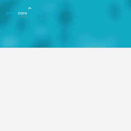
Dokter Spesialis Penyakit Dalam
dr. Tasya Kamila, Sp.PD