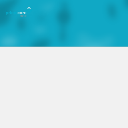
Dokter Kandungan
dr. Musa Soebiantoro, Sp.